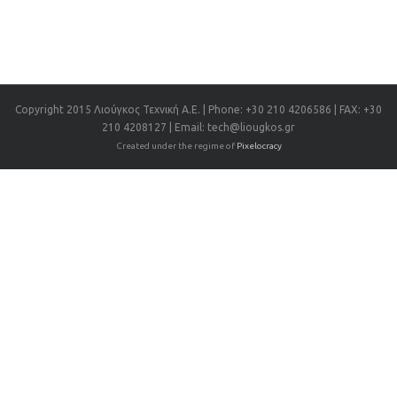
Copyright 2015 Λιούγκος Τεχνική Α.Ε. | Phone: +30 210 4206586 | FAX: +30
210 4208127 | Email: tech@liougkos.gr
Created under the regime of
Pixelocracy