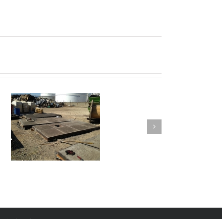
Πυρίμαχα δοκάρια
στήριξης conveyor
φούρνου διυλιστηρίου
 tech@liougkos.gr