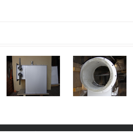
ς
Πάνελ φούρνου με
Εσωτερικός καυστήρας
ς
πυρίμαχο κονίαμα
ιούγκος Τεχνική Α.Ε. | Phone: +30 210 4206586 | FAX: +30 210 4208127 | Email: