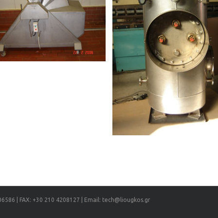
Ανοξείδωτο boiler διπλής ενέργειας
ΜΗΧΑΝΗΜΑΤΑ
06586 | FAX: +30 210 4208127 | Email: tech@liougkos.gr