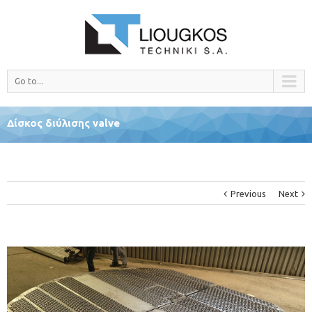
Go to...
Δίσκος διύλισης valve
Previous
Next