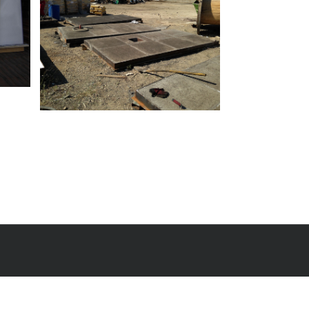
ονίαμα
ρομής
ομής