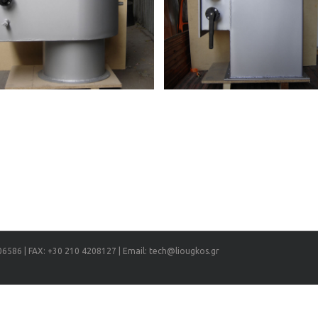
ΦΟΥΡΝΟΙ
ομηχανικός καυστήρας ορθογωνικής
διατομής
ΦΟΥΡΝΟΙ
Πάνελ φούρνου με πυρίμαχο κ
ΦΟΥΡΝΟΙ
ελετός πάνελ φούρνου διυλιστηρίου
ΦΟΥΡΝΟΙ
Δίσκος διύλισης μικρής active area
Δίσκος διύλισης διπλής διαδ
ΠΥΡΓΟΙ ΔΙΥΛΙΣΗΣ
ΠΥΡΓΟΙ ΔΙΥΛΙΣΗΣ
Δίσκος shower deck
Δίσκοι διύλισης μονής διαδρ
ΠΥΡΓΟΙ ΔΙΥΛΙΣΗΣ
ΠΥΡΓΟΙ ΔΙΥΛΙΣΗΣ
06586 | FAX: +30 210 4208127 | Email: tech@liougkos.gr